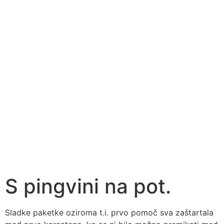
S pingvini na pot.
Sladke paketke oziroma t.i. prvo pomoč sva zaštartala