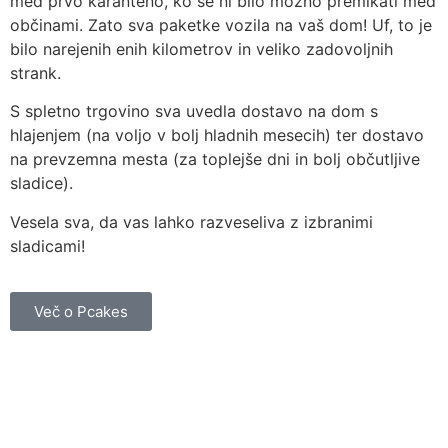
med prvo karanteno, ko se ni bilo možno premikati med
občinami. Zato sva paketke vozila na vaš dom! Uf, to je
bilo narejenih enih kilometrov in veliko zadovoljnih
strank.
S spletno trgovino sva uvedla dostavo na dom s
hlajenjem (na voljo v bolj hladnih mesecih) ter dostavo
na prevzemna mesta (za toplejše dni in bolj občutljive
sladice).
Vesela sva, da vas lahko razveseliva z izbranimi
sladicami!
Več o Pcakes