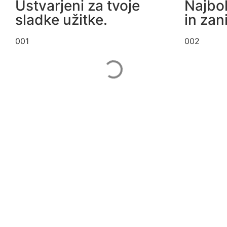
Ustvarjeni za tvoje
Najbol
sladke užitke.
in zan
001
002