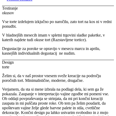
Testiranje
okusov
Vse torte izdelujem izkjučno po naročilu, zato tort na kos ni v redni
ponudbi.
V hladnejših mesecih imam v spletni trgovini sladke paketke, v
katerih najdete tudi okuse tort (Razstavljene tortice).
Degustacije za poroke se opravijo v mesecu marcu in aprilu,
kasnejših individualnih degustacij ne nudim.
Design
torte
Želim si, da v naš prostor vnesem sveže kreacije na področju
poročnih tort. Minimalistične, moderne, drugačne.
Verjamem, da sta si mene izbrala na podlagi dela, ki sem ga že
pokazala. Zaupanje v interpretacijo vajine zgodbe mi pomeni vse.
Ob oddaji povpraševanja se strinjata, da mi pri končni kreaciji
zaupata in mi puščata proste roke. Ob tem pa želim poudarit, da
upoštevam vajine želje glede barvne palete in stila, cvetlične
dekoracije. Končni design pa lahko ustvarim svobodno in z mojo