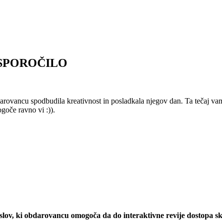
O SPOROČILO
darovancu spodbudila kreativnost in posladkala njegov dan. Ta tečaj va
goče ravno vi :)).
čina
v, ki obdarovancu omogoča da do interaktivne revije dostopa skozi 