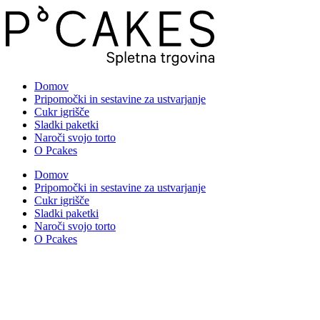
Skip
to
content
Domov
Pripomočki in sestavine za ustvarjanje
Cukr igrišče
Sladki paketki
Naroči svojo torto
O Pcakes
Domov
Pripomočki in sestavine za ustvarjanje
Cukr igrišče
Sladki paketki
Naroči svojo torto
O Pcakes