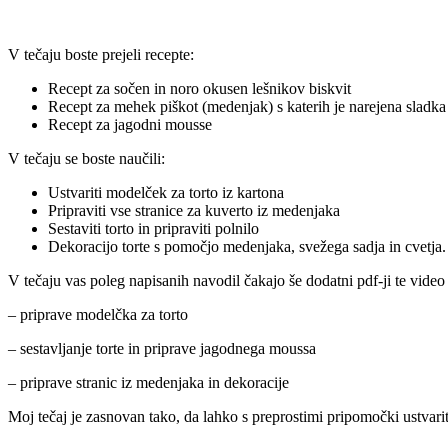
V tečaju boste prejeli recepte:
Recept za sočen in noro okusen lešnikov biskvit
Recept za mehek piškot (medenjak) s katerih je narejena sladka
Recept za jagodni mousse
V tečaju se boste naučili:
Ustvariti modelček za torto iz kartona
Pripraviti vse stranice za kuverto iz medenjaka
Sestaviti torto in pripraviti polnilo
Dekoracijo torte s pomočjo medenjaka, svežega sadja in cvetja.
V tečaju vas poleg napisanih navodil čakajo še dodatni pdf-ji te video 
– priprave modelčka za torto
– sestavljanje torte in priprave jagodnega moussa
– priprave stranic iz medenjaka in dekoracije
Moj tečaj je zasnovan tako, da lahko s preprostimi pripomočki ustvar