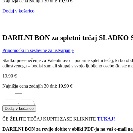
Najnižja cena zadnjih 30 dni:
19,90
€
.
Dodaj v košarico
DARILNI BON za spletni tečaj SLADK
Pripomočki in sestavine za ustvarjanje
Sladko presenečenje za Valentinovo – podarite spletni tečaj, ki bo ob
edinstvenega – bodisi sam ali skupaj s svojo ljubljeno osebo (ki ste mo
19,90
€
Najnižja cena zadnjih 30 dni:
19,90
€
.
DARILNI BON za spletni tečaj SLADKO SPOROČILO koli
Dodaj v košarico
ČE ŽELITE TEČAJ KUPITI ZASE KLIKNITE
TUKAJ!
DARILNI BON za revijo dobite v obliki PDF-ja na vaš e-mail naslo