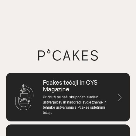
Pcakes tečaji in CYS
Magazine
Pridruži se naši skupnosti sladkih
ustvarjalcev in nadgradi svoje znanje in
tehnike ustvarjanja s Pcakes spletnimi
tečaji.